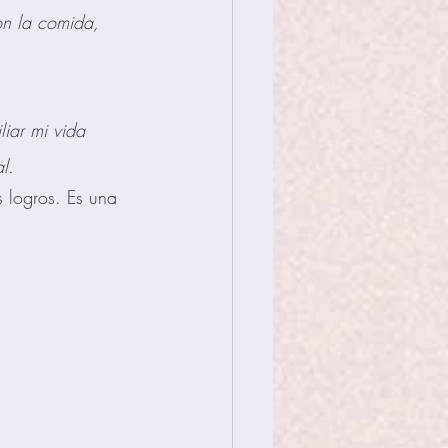
n la comida,     
             
ar mi vida        
al.
 logros. Es una 