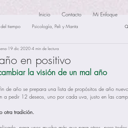
Inicio
Contacto
Mi Enfoque
del tiempo
Psicología, Peli y Manta
uena
19 dic 2020
4 min de lectura
encia emocional
Psicología cognitiva
 año en positivo
ambiar la visión de un mal año 
 Obsesivo Cumpulsivo
Igualdad
Curiosidades
in de año se prepara una lista de propósitos de año nuevo
tan a pedir 12 deseos, uno por cada uva, justo en las cam
 otra tradición.
licado, para unos mucho más que para otros, pero todos