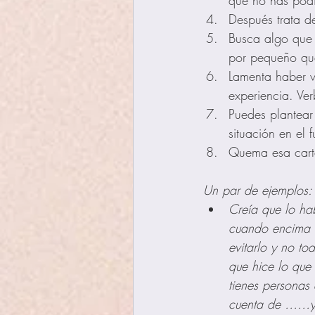
que no has podi
Después trata d
Busca algo que 
por pequeño qu
Lamenta haber v
experiencia. Ve
Puedes plantear 
situación en el f
Quema esa carta
Un par de ejemplos:
Creía que lo ha
cuando encima s
evitarlo y no t
que hice lo que
tienes personas
cuenta de ……y a