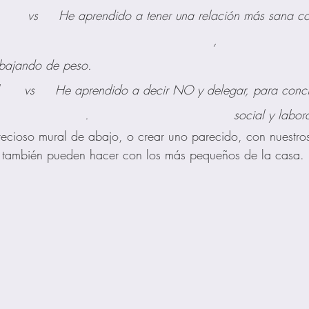
       vs     He aprendido a tener una relación más sana co
                                                    ,                      
 bajando de peso.
     vs     He aprendido a decir NO y delegar, para concili
                      .                                   social y labor
ecioso mural de abajo, o crear uno parecido, con nuestros
 también pueden hacer con los más pequeños de la casa.