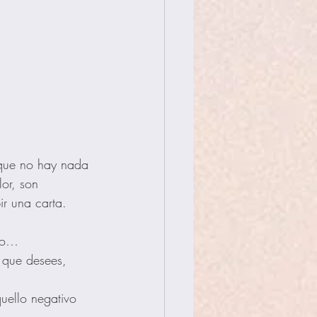
 que no hay nada 
lor, son 
r una carta. 
rzo…
 que desees, 
uello negativo 