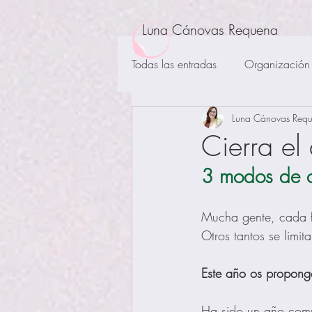
Luna Cánovas Requena
Todas las entradas
Organización 
Luna Cánovas Req
Psicología positiva
Intelig
Cierra el
3 modos de c
Lenguaje interno
Trastorno
Mucha gente, cada f
LGTBIQ+
Otros tantos se limi
Este año os propongo
Ha sido un año comp