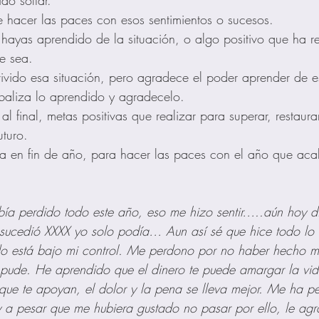
do soltar.
e hacer las paces con esos sentimientos o sucesos. 
hayas aprendido de la situación, o algo positivo que ha re
e sea. 
ivido esa situación, pero agradece el poder aprender de 
rbaliza lo aprendido y agradecelo.
al final, metas positivas que realizar para superar, restaura
uturo.
 en fin de año, para hacer las paces con el año que aca
 
bía perdido todo este año, eso me hizo sentir…..aún hoy 
ucedió XXXX yo solo podía… Aun así sé que hice todo lo 
odo está bajo mi control. Me perdono por no haber hecho m
 pude. He aprendido que el dinero te puede amargar la vid
 que te apoyan, el dolor y la pena se lleva mejor. Me ha p
 pesar que me hubiera gustado no pasar por ello, le ag