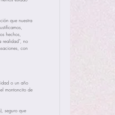
ción que nuestra 
stificamos, 
mos hechos, 
 realidad”, no 
nsaciones, con 
idad o un año 
el montoncito de 
o), seguro que 