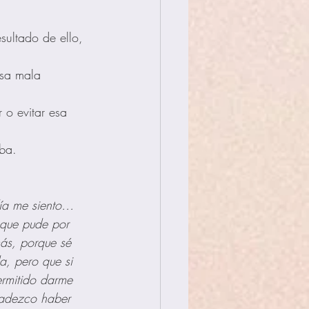
sultado de ello, 
esa mala 
r o evitar esa 
ba.
día me siento…
que pude por 
ás, porque sé 
a, pero que si 
ermitido darme 
radezco haber 