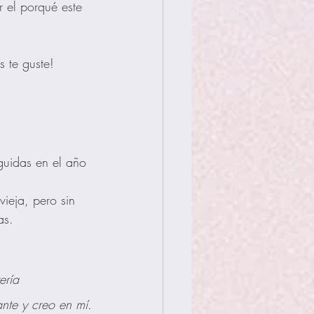
 el porqué este 
s te guste!
guidas en el año 
ieja, pero sin 
as.
ería
nte y creo en mí.