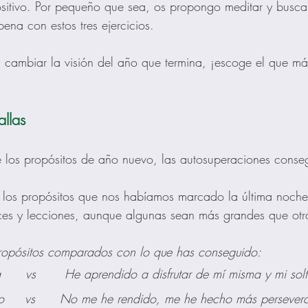
itivo. Por pequeño que sea, os propongo meditar y buscar
ena con estos tres ejercicios.
a cambiar la visión del año que termina, ¡escoge el que má
llas
de los propósitos de año nuevo, las autosuperaciones conse
los propósitos que nos habíamos marcado la última nochev
es y lecciones, aunque algunas sean más grandes que otr
propósitos comparados con lo que has conseguido:
      vs       He aprendido a disfrutar de mí misma y mi solt
jo     vs      No me he rendido, me he hecho más persevera